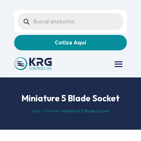
Búsqueda
de
productos
Cotiza Aquí
Miniature 5 Blade Socket
Inicio
/
General
/ Miniature 5 Blade Socket