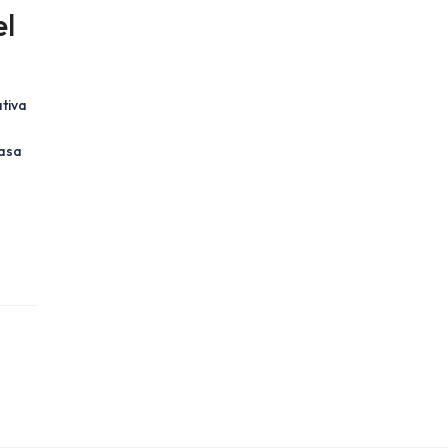
l
tiva
casa