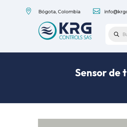


Bógota, Colombia
info@krg
Búsqueda
de
producto
Sensor de 