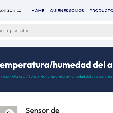
controls.com
HOME
QUIENES SOMOS
PRODUCTO
s
temperatura/humedad del ai
Inicio
/
General
/ Sensor de temperatura/humedad del aire exterior
Sensor de