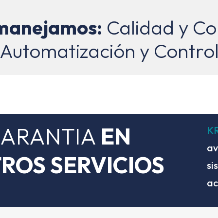
manejamos:
Calidad y Con
Automatización y Contro
GARANTIA
EN
KR
av
ROS SERVICIOS
si
ac