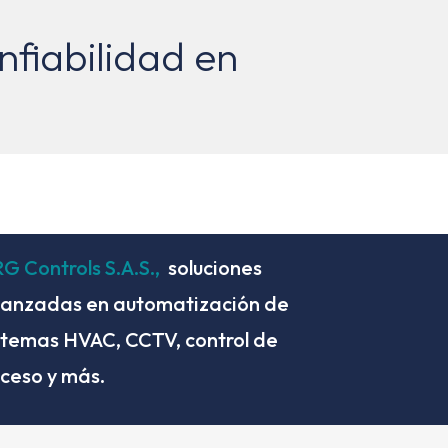
fiabilidad en
l
G Controls S.A.S.,
soluciones
anzadas en automatización de
stemas HVAC, CCTV, control de
ceso y más.