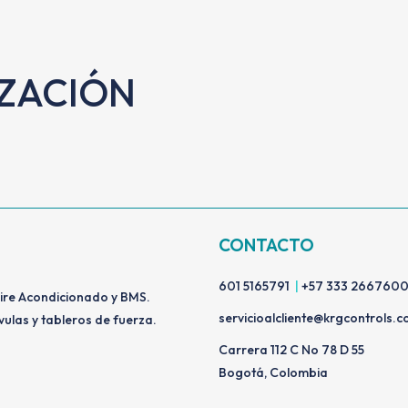
IZACIÓN
CONTACTO
601 5165791
|
+57 333 266760
Aire Acondicionado y BMS.
servicioalcliente@krgcontrols.
vulas y tableros de fuerza.
Carrera 112 C No 78 D 55
Bogotá, Colombia